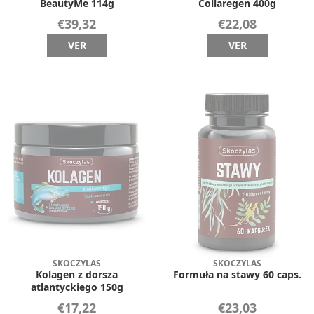
BeautyMe 114g
Collaregen 400g
€39,32
€22,08
VER
VER
SKOCZYLAS
SKOCZYLAS
Kolagen z dorsza
Formuła na stawy 60 caps.
atlantyckiego 150g
€17,22
€23,03