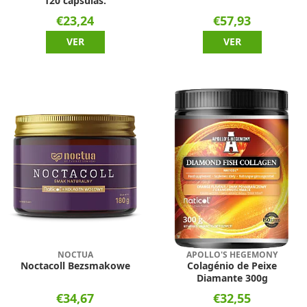
120 cápsulas.
€23,24
€57,93
VER
VER
NOCTUA
APOLLO'S HEGEMONY
Noctacoll Bezsmakowe
Colagénio de Peixe
Diamante 300g
€34,67
€32,55