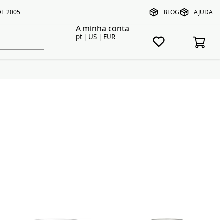
E 2005
BLOG
AJUDA
A minha conta
pt | US | EUR