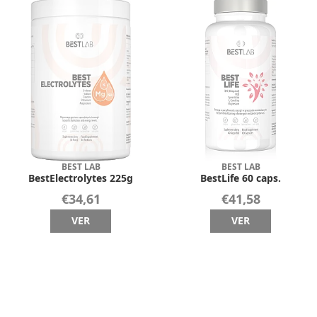
BEST LAB
BEST LAB
BestElectrolytes 225g
BestLife 60 caps.
€34,61
€41,58
VER
VER