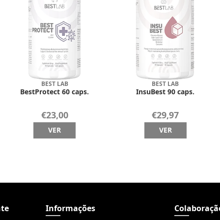
BEST LAB
BEST LAB
BestProtect 60 caps.
InsuBest 90 caps.
€23,00
€29,97
VER
VER
nte
Informações
Colaboraçã