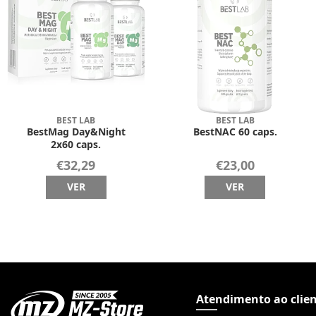
BEST LAB
BEST LAB
BestMag Day&Night
BestNAC 60 caps.
2x60 caps.
€32,29
€23,00
VER
VER
Atendimento ao clie