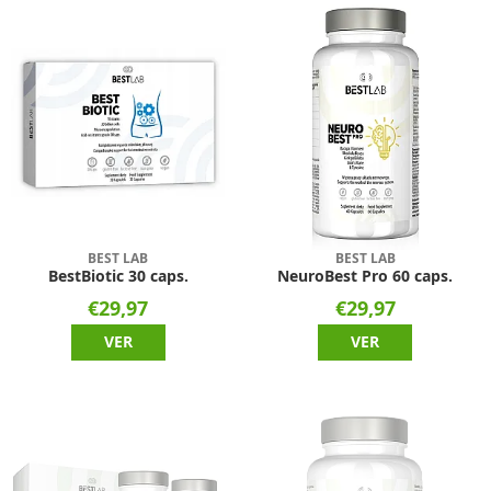
BEST LAB
BEST LAB
BestBiotic 30 caps.
NeuroBest Pro 60 caps.
€29,97
€29,97
VER
VER