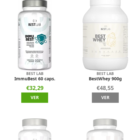
BEST LAB
BEST LAB
ImmuBest 60 caps.
BestWhey 900g
€32,29
€48,55
VER
VER