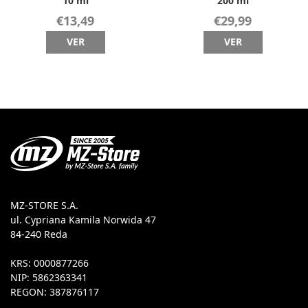
10 ml
200 ml
€13,49
€29,99
VER
VER
MZ-STORE S.A.
ul. Cypriana Kamila Norwida 47
84-240 Reda
KRS: 0000877266
NIP: 5862363341
REGON: 387876117