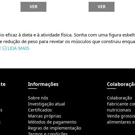
VER
VER
 eficaz à dieta e à atividade física. Sonha com uma figura esbel
de redução de peso para revelar os músculos que construiu enqu
!
LEIA MAIS
nte
Informações
Colaboraçã
Sobre nós
Colaboração
Investigação atual
Fabricante c
es
Certificados
nutricionais
Marcas próprias
Venda grossi
S
Métodos de pagamento
alimentares e
Regras de implementação
Termos e condições