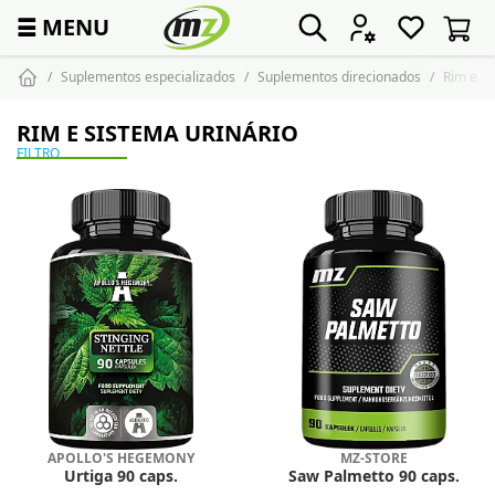
☰
MENU
Suplementos especializados
Suplementos direcionados
Rim e si
RIM E SISTEMA URINÁRIO
FILTRO
APOLLO'S HEGEMONY
MZ-STORE
Urtiga 90 caps.
Saw Palmetto 90 caps.