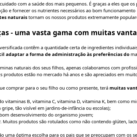
 cuidado com a saúde dos mais pequenos. É graças a eles que o
ntação e fornecer os nutrientes necessários ao bom funcionament
tes naturais
tornam os nossos produtos extremamente populares 
ças - uma vasta gama com muitas vant
rsificada contêm a quantidade certa de ingredientes individuais
ácil adaptar a forma de administração às preferências do
mai
nas naturais dos seus filhos, apenas colaboramos com profissi
us produtos estão no mercado há anos e são apreciados em muito
que comprar para o seu filho ou como presente, terá
muitas vant
do vitaminas B, vitamina C, vitamina D, vitamina K, bem como mi
gripe, tão visível em jardins-de-infância ou escolas);
 o bom desenvolvimento do organismo jovem;
ar. Muitos produtos são rotulados como não contendo glúten, lac
ão uma óptima escolha para os pais que se preocupam com os seus