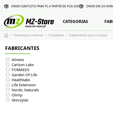
ENVIO GRATUITO PARA PL A PARTIR DE PLN 200
ENVIO EM 24 HOR
CATEGORIAS
FAB
Vitaminas e minerais
Complexos
Suplementos para crianças
FABRICANTES
Aliness
Carlson Labs
FORMEDS
Garden Of Life
Healthlabs
Life Extension
Nordic Naturals
Olimp
Skoczylas