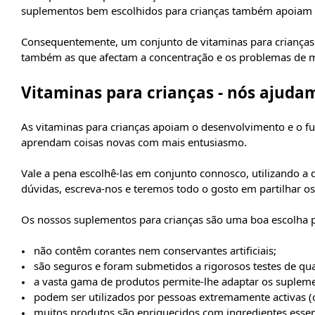
suplementos bem escolhidos para crianças também apoiam 
Consequentemente, um conjunto de vitaminas para crianças p
também as que afectam a concentração e os problemas de 
Vitaminas para crianças - nós ajudam
As vitaminas para crianças apoiam o desenvolvimento e o f
aprendam coisas novas com mais entusiasmo.
Vale a pena escolhê-las em conjunto connosco, utilizando a 
dúvidas, escreva-nos e teremos todo o gosto em partilhar o
Os nossos suplementos para crianças são uma boa escolha p
não contêm corantes nem conservantes artificiais;
são seguros e foram submetidos a rigorosos testes de qua
a vasta gama de produtos permite-lhe adaptar os supleme
podem ser utilizados por pessoas extremamente activas (o
muitos produtos são enriquecidos com ingredientes essenc