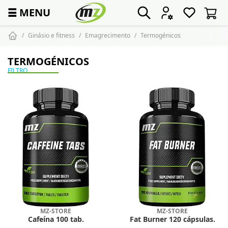
☰
MENU
Ginásio e fitness
Emagrecimento
Termogénicos
TERMOGÉNICOS
FILTRO
MZ-STORE
MZ-STORE
Cafeína 100 tab.
Fat Burner 120 cápsulas.