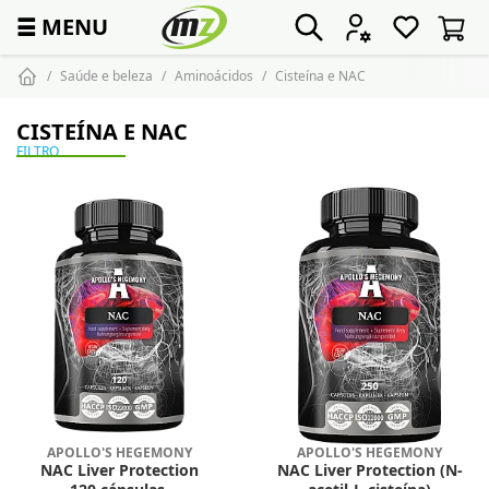
☰
MENU
Saúde e beleza
Aminoácidos
Cisteína e NAC
CISTEÍNA E NAC
FILTRO
APOLLO'S HEGEMONY
APOLLO'S HEGEMONY
NAC Liver Protection
NAC Liver Protection (N-