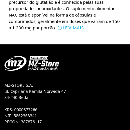
precursor do glutatião e é conhecida pelas suas
propriedades antioxidantes. O suplemento alimentar
NAC está disponível na forma de cápsulas e
comprimidos, geralmente em doses que variam de 150
a 1.200 mg por porção.
LEIA MAIS
MZ-STORE S.A.
ul. Cypriana Kamila Norwida 47
84-240 Reda
KRS: 0000877266
NIP: 5862363341
REGON: 387876117