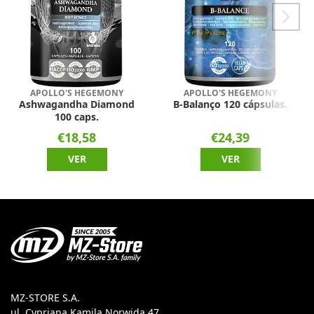
APOLLO'S HEGEMONY
APOLLO'S HEGEMONY
Ashwagandha Diamond
B-Balanço 120 cápsulas.
100 caps.
€18,58
€24,39
VER
VER
MZ-STORE S.A.
ul. Cypriana Kamila Norwida 47