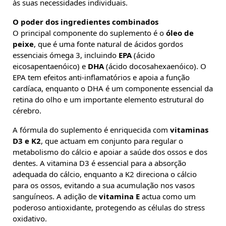
às suas necessidades individuais.
O poder dos ingredientes combinados
O principal componente do suplemento é o
óleo de
peixe
, que é uma fonte natural de ácidos gordos
essenciais ómega 3, incluindo
EPA
(ácido
eicosapentaenóico) e
DHA
(ácido docosahexaenóico). O
EPA tem efeitos anti-inflamatórios e apoia a função
cardíaca, enquanto o DHA é um componente essencial da
retina do olho e um importante elemento estrutural do
cérebro.
A fórmula do suplemento é enriquecida com
vitaminas
D3 e K2
, que actuam em conjunto para regular o
metabolismo do cálcio e apoiar a saúde dos ossos e dos
dentes. A vitamina D3 é essencial para a absorção
adequada do cálcio, enquanto a K2 direciona o cálcio
para os ossos, evitando a sua acumulação nos vasos
sanguíneos. A adição de
vitamina E
actua como um
poderoso antioxidante, protegendo as células do stress
oxidativo.