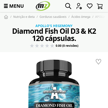
☰
MENU
Nutrição e dieta
Gorduras saudáveis
Ácidos ómega
APOLLO'S
APOLLO'S HEGEMONY
Diamond Fish Oil D3 & K2
120 cápsulas.
0.00 (0 revisões)
♡